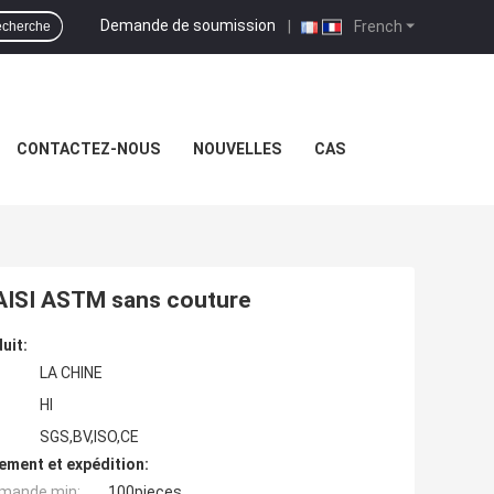
Demande de soumission
|
French
echerche
CONTACTEZ-NOUS
NOUVELLES
CAS
'AISI ASTM sans couture
uit:
LA CHINE
Hl
SGS,BV,ISO,CE
ement et expédition:
mande min:
100pieces