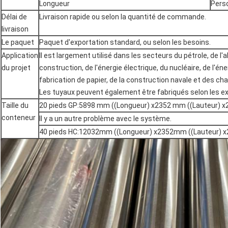
Longueur
Pers
Délai de
Livraison rapide ou selon la quantité de commande.
livraison
Le paquet
Paquet d'exportation standard, ou selon les besoins.
Application
Il est largement utilisé dans les secteurs du pétrole, de l'a
du projet
construction, de l'énergie électrique, du nucléaire, de l'én
fabrication de papier, de la construction navale et des ch
Les tuyaux peuvent également être fabriqués selon les ex
Taille du
20 pieds GP:5898 mm ((Longueur) x2352 mm ((Lauteur) 
conteneur
Il y a un autre problème avec le système.
40 pieds HC:12032mm ((Longueur) x2352mm ((Lauteur)