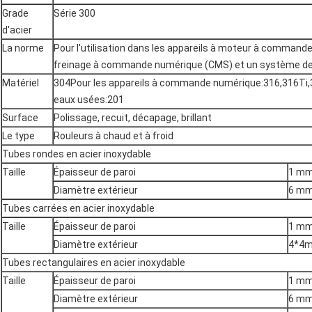
Grade
Série 300
d'acier
La norme
Pour l'utilisation dans les appareils à moteur à commande
freinage à commande numérique (CMS) et un système d
Matériel
304Pour les appareils à commande numérique:316,316Ti,3
eaux usées:201
Surface
Polissage, recuit, décapage, brillant
Le type
Rouleurs à chaud et à froid
Tubes rondes en acier inoxydable
Taille
Épaisseur de paroi
1 mm
Diamètre extérieur
6 mm
Tubes carrées en acier inoxydable
Taille
Épaisseur de paroi
1 mm
Diamètre extérieur
4*4
Tubes rectangulaires en acier inoxydable
Taille
Épaisseur de paroi
1 mm
Diamètre extérieur
6 mm