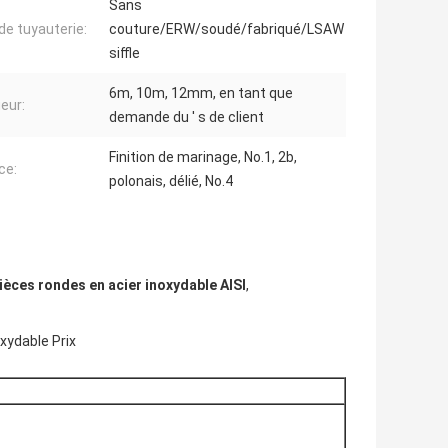
Sans
de tuyauterie:
couture/ERW/soudé/fabriqué/LSAW
siffle
6m, 10m, 12mm, en tant que
eur:
demande du ′ s de client
Finition de marinage, No.1, 2b,
ce:
polonais, délié, No.4
ièces rondes en acier inoxydable AISI
,
xydable Prix