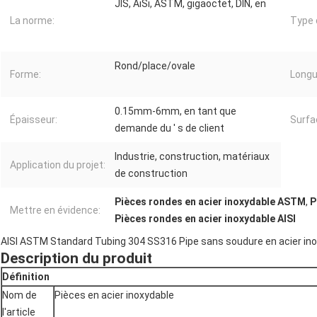
JIS, AiSi, ASTM, gigaoctet, DIN, en
La norme:
Type 
Rond/place/ovale
Forme:
Longu
0.15mm-6mm, en tant que
Épaisseur:
Surfa
demande du ′ s de client
Industrie, construction, matériaux
Application du projet:
de construction
Pièces rondes en acier inoxydable ASTM
,
P
Mettre en évidence:
Pièces rondes en acier inoxydable AISI
AISI ASTM Standard Tubing 304 SS316 Pipe sans soudure en acier ino
Description du produit
Définition
Nom de
Pièces en acier inoxydable
l'article