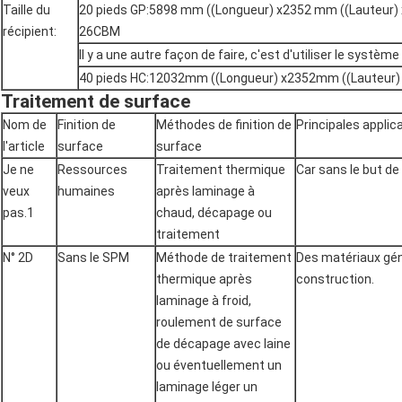
Taille du
20 pieds GP:5898 mm ((Longueur) x2352 mm ((Lauteur)
récipient:
26CBM
Il y a une autre façon de faire, c'est d'utiliser le systèm
40 pieds HC:12032mm ((Longueur) x2352mm ((Lauteur
Traitement de surface
Nom de
Finition de
Méthodes de finition de
Principales applic
l'article
surface
surface
Je ne
Ressources
Traitement thermique
Car sans le but de 
veux
humaines
après laminage à
pas.1
chaud, décapage ou
traitement
N° 2D
Sans le SPM
Méthode de traitement
Des matériaux gén
thermique après
construction.
laminage à froid,
roulement de surface
de décapage avec laine
ou éventuellement un
laminage léger un