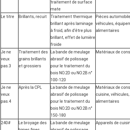
traitement de surface
mate
Le titre
Brillants, recuit
Traitement thermique
Pièces automobile
brillant après laminage
véhicules, équip
à froid, afin d'être plus
alimentaires
brillant, effet de lumière
froide
Je ne
Traitement des
La bande de meulage
Matériaux de const
veux
grains brillants
abrasif de polissage
pas.3
et grossiers
pour le traitement du
bois NO.2D ou NO.2B n°
100-120
Je ne
Après la CPL
La bande de meulage
Matériaux de cons
veux
abrasif de polissage
cuisine, véhicule
pas.4
pour le traitement du
alimentaires
bois NO.2D ou NO.2B n°
150-180
240#
Le broyage des
La bande de meulage
Appareils de cuisi
lignes fines
abrasif de polissage