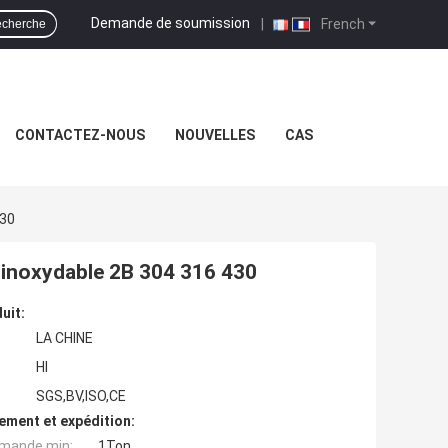
Demande de soumission
|
French
echerche
CONTACTEZ-NOUS
NOUVELLES
CAS
430
er inoxydable 2B 304 316 430
uit:
LA CHINE
Hl
SGS,BV,ISO,CE
ement et expédition:
mande min:
1Ton