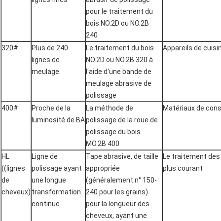
pour le traitement du
bois NO.2D ou NO.2B
240
320#
Plus de 240
Le traitement du bois
Appareils de cuisi
lignes de
NO.2D ou NO.2B 320 à
meulage
l'aide d'une bande de
meulage abrasive de
polissage
400#
Proche de la
La méthode de
Matériaux de const
luminosité de BA
polissage de la roue de
polissage du bois
MO.2B 400
HL
Ligne de
Tape abrasive, de taille
Le traitement des
((lignes
polissage ayant
appropriée
plus courant
de
une longue
(généralement n° 150-
cheveux)
transformation
240 pour les grains)
continue
pour la longueur des
cheveux, ayant une