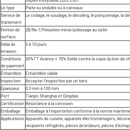
Déplex inoxydable:2205 2507
Le type
Plate ou ondulée ou à carreaux
Service de
Le codage, le soudage, le décoiling, le poinçonnage, la 
traitement
Finition de
2B/No.1/Finisation miroir/polissage au satin
surface
Délai de
3 à 10 jours
livraison
Conditions
30%TT Avance + 70% Solde contre la copie du bon de 
de paiement
Échantillon
Échantillon valide
Inspection
Accepter l'inspection par un tiers
Épaisseur
0.3 mm à 100 mm
Port
Tianjin, Shanghai et Qingdao
Certification
Résistance à la corrosion
Emballage
Emballage à l'exportation conforme à la norme maritime
Applications:
Appareils de cuisine, appareils électroménagers, décora
récipients réfrigérés, pièces de brûleurs, pièces d'éc