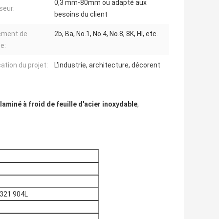
0,3 mm-80mm ou adapté aux
seur:
besoins du client
ement de
2b, Ba, No.1, No.4, No.8, 8K, Hl, etc.
e:
ation du projet:
L'industrie, architecture, décorent
 laminé à froid de feuille d'acier inoxydable
,
 321 904L