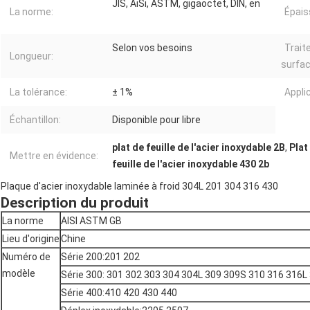
JIS, AiSi, ASTM, gigaoctet, DIN, en
La norme:
Épais
Selon vos besoins
Trait
Longueur:
surfac
La tolérance:
± 1%
Applic
Échantillon:
Disponible pour libre
plat de feuille de l'acier inoxydable 2B
,
Plat
Mettre en évidence:
feuille de l'acier inoxydable 430 2b
Plaque d'acier inoxydable laminée à froid 304L 201 304 316 430
Description du produit
La norme
AISI ASTM GB
Lieu d'origine
Chine
Numéro de
Série 200:201 202
modèle
Série 300: 301 302 303 304 304L 309 309S 310 316 316L
Série 400:410 420 430 440