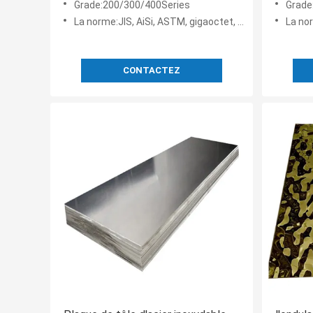
Grade:200/300/400Series
Grade
La norme:JIS, AiSi, ASTM, gigaoctet, DIN, en
La norm
CONTACTEZ