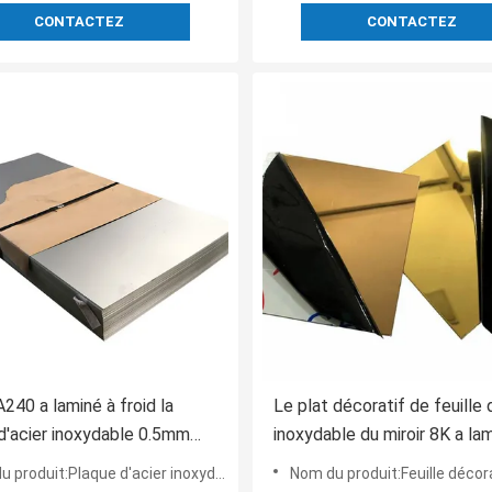
CONTACTEZ
CONTACTEZ
40 a laminé à froid la
Le plat décoratif de feuille 
d'acier inoxydable 0.5mm
inoxydable du miroir 8K a la
1 430
froid la couleur 201 304 31
oduit:Plaque d'acier inoxydable laminée à froid
Nom du produit:Feuille décorative d'acie
d'or