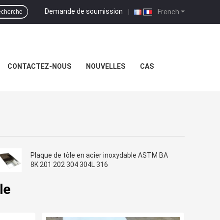
Demande de soumission
|
French
echerche
CONTACTEZ-NOUS
NOUVELLES
CAS
Plaque de tôle en acier inoxydable ASTM BA
8K 201 202 304 304L 316
le