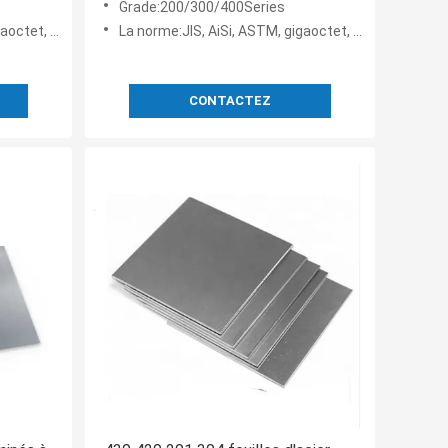
Grade:200/300/400Series
t, DIN, en
La norme:JIS, AiSi, ASTM, gigaoctet, DIN, en
CONTACTEZ