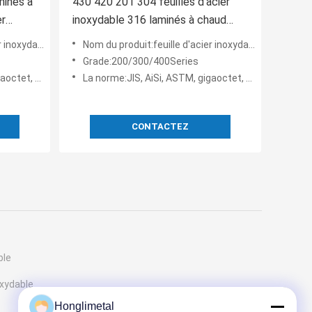
inés à
430 420 201 304 feuilles d'acier
er
inoxydable 316 laminés à chaud
laminés à froid par 4ftx8FT
de 0.3mm-20mm
Nom du produit:feuille d'acier inoxydable de 4ftx8FT
Grade:200/300/400Series
t, DIN, en
La norme:JIS, AiSi, ASTM, gigaoctet, DIN, en
CONTACTEZ
ble
oxydable
Honglimetal