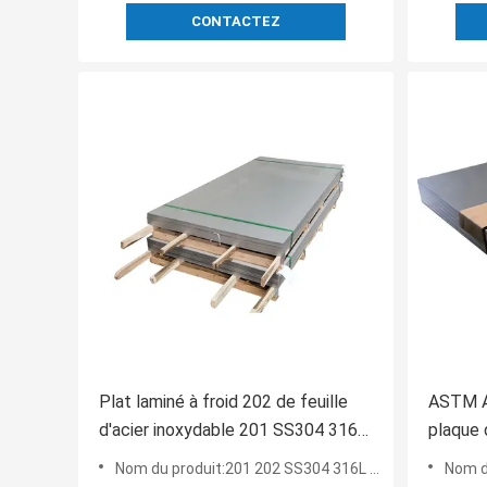
CONTACTEZ
Plat laminé à froid 202 de feuille
ASTM A2
d'acier inoxydable 201 SS304 316L
plaque 
430
304 20
Nom du produit:201 202 SS304 316L 430 ont laminé à froid la feuille inoxydable de plaque d'acier
Nom du pr