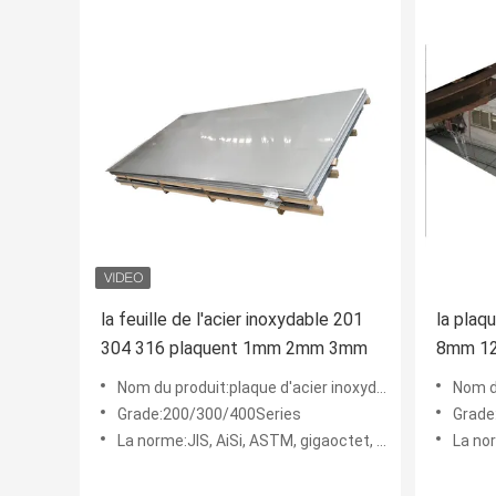
la feuille de l'acier inoxydable 201
la plaq
304 316 plaquent 1mm 2mm 3mm
8mm 12
laminé 
Nom du produit:plaque d'acier inoxydable 3mm épaisse de 1mm 2mm
Nom du prod
Grade:200/300/400Series
Grade
La norme:JIS, AiSi, ASTM, gigaoctet, DIN, en
La norm