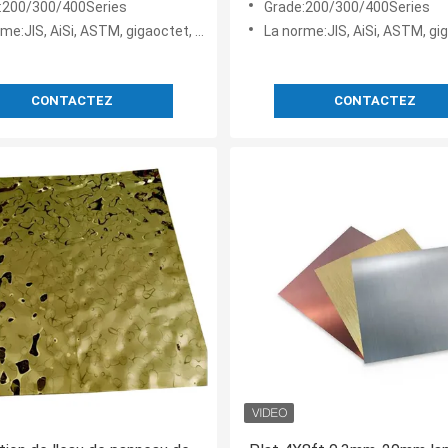
:200/300/400Series
Grade:200/300/400Series
e:JIS, AiSi, ASTM, gigaoctet, DIN, en
La norme:JIS, AiSi, ASTM, gigaocte
CONTACTEZ
CONTACTEZ