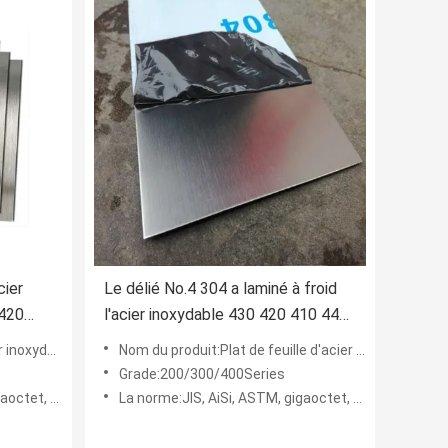
cier
Le délié No.4 304 a laminé à froid
 420
l'acier inoxydable 430 420 410 443
201 316L 310S
pareil ménager
Nom du produit:Plat de feuille d'acier inoxydable du délié No.4
Grade:200/300/400Series
t, DIN, en
La norme:JIS, AiSi, ASTM, gigaoctet, DIN, en