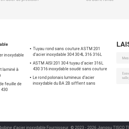
LAI
dable
Tuyau rond sans couture ASTM 201
d'acier inoxydable 304 304L 316 316L
ier inoxydable
ASTM AISI 201 304 tuyau d'acier 316L
430 316 inoxydable soudé sans couture
at laminé à
m
Le rond polonais lumineux d'acier
inoxydable du BA 2B sifflent sans
de feuille de
couture laminé à chaud froid soudé
6 430
 bobine d'acier inoxydable Fournisseur.
© 2023 - 2026 Jiangsu TISCO TPC