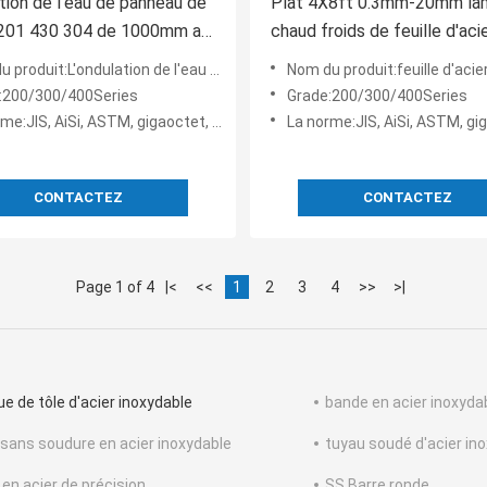
ation de l'eau de panneau de
Plat 4X8ft 0.3mm-20mm lam
201 430 304 de 1000mm a
chaud froids de feuille d'aci
la feuille d'acier inoxydable
inoxydable d'Inox
it:L'ondulation de l'eau a embouti la feuille d'acier inoxydable
Nom du produit:feuille d'acier inoxydable 
:200/300/400Series
Grade:200/300/400Series
e:JIS, AiSi, ASTM, gigaoctet, DIN, en
La norme:JIS, AiSi, ASTM, gigaocte
CONTACTEZ
CONTACTEZ
Page 1 of 4
|<
<<
1
2
3
4
>>
>|
ue de tôle d'acier inoxydable
bande en acier inoxyda
 sans soudure en acier inoxydable
tuyau soudé d'acier in
 en acier de précision
SS Barre ronde