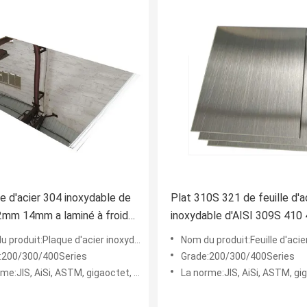
ue d'acier 304 inoxydable de
Plat 310S 321 de feuille d'a
mm 14mm a laminé à froid
inoxydable d'AISI 309S 410
à chaud
430 pour l'appareil ménager
uit:Plaque d'acier inoxydable de la tôle 304 inoxydables
Nom du produit:Feuille d'acier inoxydable pour l'ap
:200/300/400Series
Grade:200/300/400Series
e:JIS, AiSi, ASTM, gigaoctet, DIN, en
La norme:JIS, AiSi, ASTM, gigaocte