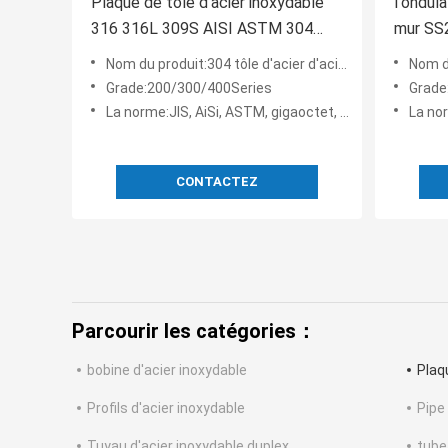
Plaque de tôle d'acier inoxydable
l'ondul
316 316L 309S AISI ASTM 304
mur SS
304L 310S
martelé 
Nom du produit:304 tôle d'acier d'acier inoxydable SheetStainless de 304L 310S 316 316L 309S
Nom du produ
Grade:200/300/400Series
Grade
La norme:JIS, AiSi, ASTM, gigaoctet, DIN, en
La norm
CONTACTEZ
Parcourir les catégories：
bobine d'acier inoxydable
Plaq
Profils d'acier inoxydable
Pipe
Tuyau d'acier inoxydable duplex
tube