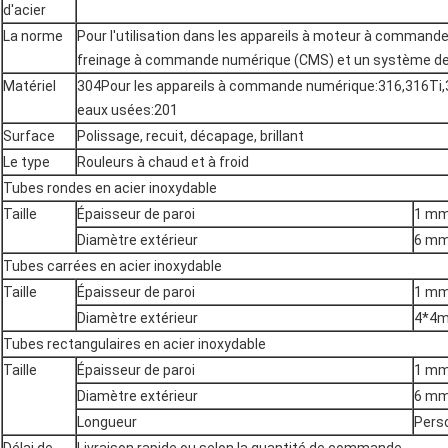
d'acier
La norme
Pour l'utilisation dans les appareils à moteur à commande
freinage à commande numérique (CMS) et un système d
Matériel
304Pour les appareils à commande numérique:316,316Ti,3
eaux usées:201
Surface
Polissage, recuit, décapage, brillant
Le type
Rouleurs à chaud et à froid
Tubes rondes en acier inoxydable
Taille
Épaisseur de paroi
1 mm
Diamètre extérieur
6 mm
Tubes carrées en acier inoxydable
Taille
Épaisseur de paroi
1 mm
Diamètre extérieur
4*4
Tubes rectangulaires en acier inoxydable
Taille
Épaisseur de paroi
1 mm
Diamètre extérieur
6 mm
Longueur
Pers