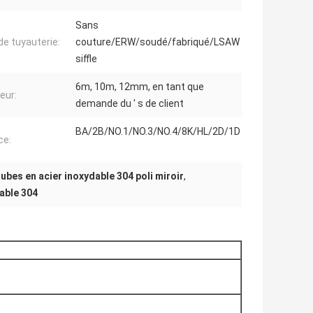
Sans
de tuyauterie:
couture/ERW/soudé/fabriqué/LSAW
siffle
6m, 10m, 12mm, en tant que
eur:
demande du ′ s de client
BA/2B/NO.1/NO.3/NO.4/8K/HL/2D/1D
ce:
ubes en acier inoxydable 304 poli miroir
,
dable 304