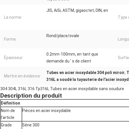
JIS, AiSi, ASTM, gigaoctet, DIN, en
La norme:
Type 
Rond/place/ovale
Forme:
Longu
0.2mm-100mm, en tant que
Épaisseur:
Surfa
demande du ′ s de client
Tubes en acier inoxydable 304 poli miroir
,
T
Mettre en évidence:
316L a soudé la tuyauterie de l'acier inoxy
304 304L 316L 316 Tp316L Tubes en acier inoxydable sans soudure
Description du produit
Définition
Nom de
Pièces en acier inoxydable
l'article
Grade
Série 300