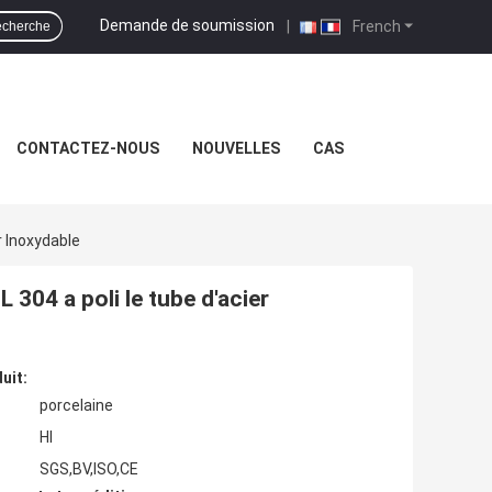
Demande de soumission
|
French
echerche
CONTACTEZ-NOUS
NOUVELLES
CAS
r Inoxydable
304 a poli le tube d'acier
uit:
porcelaine
Hl
SGS,BV,ISO,CE