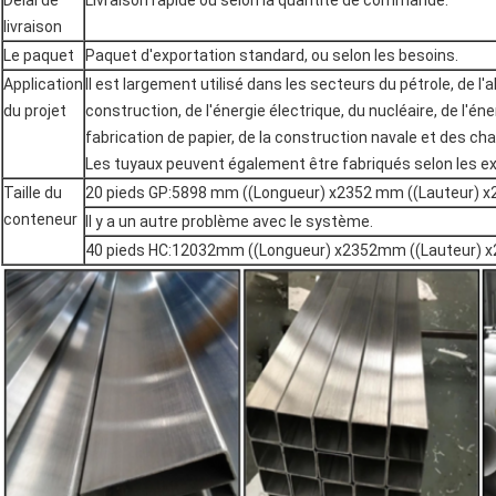
Délai de
Livraison rapide ou selon la quantité de commande.
livraison
Le paquet
Paquet d'exportation standard, ou selon les besoins.
Application
Il est largement utilisé dans les secteurs du pétrole, de l'a
du projet
construction, de l'énergie électrique, du nucléaire, de l'én
fabrication de papier, de la construction navale et des ch
Les tuyaux peuvent également être fabriqués selon les ex
Taille du
20 pieds GP:5898 mm ((Longueur) x2352 mm ((Lauteur) 
conteneur
Il y a un autre problème avec le système.
40 pieds HC:12032mm ((Longueur) x2352mm ((Lauteur)