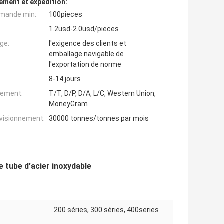
ement et expédition:
mande min:
100pieces
1.2usd-2.0usd/pieces
ge:
l'exigence des clients et
emballage navigable de
l'exportation de norme
8-14 jours
iement:
T/T, D/P, D/A, L/C, Western Union,
MoneyGram
ovisionnement:
30000 tonnes/tonnes par mois
e tube d'acier inoxydable
200 séries, 300 séries, 400series
: