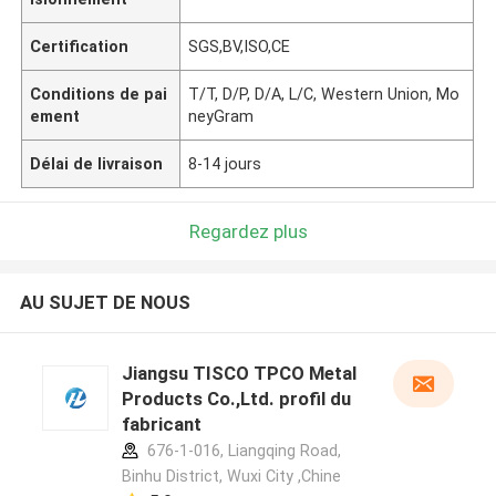
Certification
SGS,BV,ISO,CE
Conditions de pai
T/T, D/P, D/A, L/C, Western Union, Mo
ement
neyGram
Délai de livraison
8-14 jours
Regardez plus
AU SUJET DE NOUS
Jiangsu TISCO TPCO Metal
Products Co.,Ltd. profil du
fabricant
676-1-016, Liangqing Road,
Binhu District, Wuxi City ,Chine