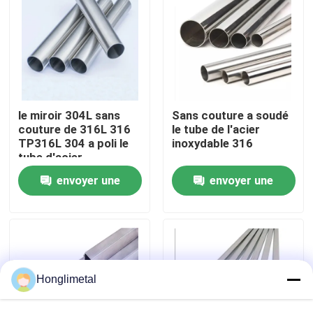
Au sujet de nous
Visite d'usine
le miroir 304L sans
Sans couture a soudé
Contrôle de qualité
couture de 316L 316
le tube de l'acier
TP316L 304 a poli le
inoxydable 316
tube d'acier
inoxydable
Contactez-nous
envoyer une
envoyer une
demande
demande
Nouvelles
Cas
Honglimetal
bobine d'acier inoxydable