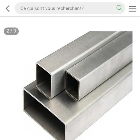
2
/
3