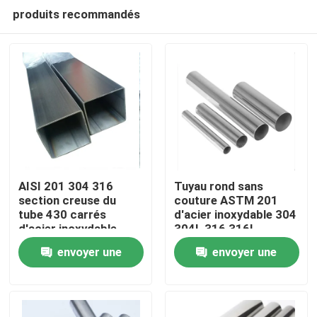
produits recommandés
AISI 201 304 316
Tuyau rond sans
section creuse du
couture ASTM 201
tube 430 carrés
d'acier inoxydable 304
Maison
d'acier inoxydable
304L 316 316L
envoyer une
envoyer une
Produits
demande
demande
Vidéos