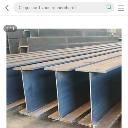
1
/
1