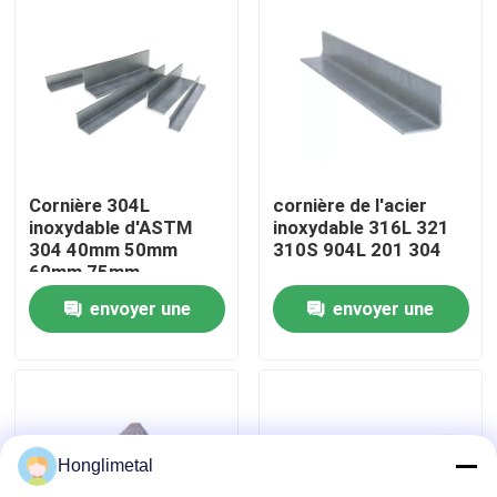
Au sujet de nous
Visite d'usine
Contrôle de qualité
Cornière 304L
cornière de l'acier
inoxydable d'ASTM
inoxydable 316L 321
304 40mm 50mm
310S 904L 201 304
60mm 75mm
Contactez-nous
envoyer une
envoyer une
Nouvelles
demande
demande
Cas
Honglimetal
bobine d'acier inoxydable