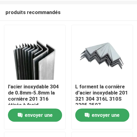
produits recommandés
l'acier inoxydable 304
L forment la cornière
de 0.8mm-5.8mm la
d'acier inoxydable 201
Maison
cornière 201 316
321 304 316L 310S
étirés à froid
2205 2507
envoyer une
envoyer une
Produits
demande
demande
Vidéos