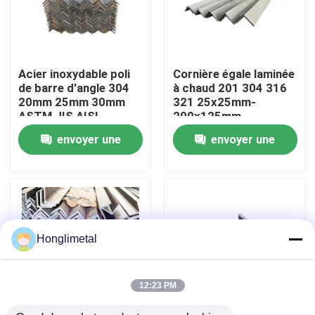
Au sujet de nous
Acier inoxydable poli
Cornière égale laminée
Visite d'usine
de barre d'angle 304
à chaud 201 304 316
20mm 25mm 30mm
321 25x25mm-
ASTM JIS AISI
200x125mm
Contrôle de qualité
envoyer une
envoyer une
demande
demande
Contactez-nous
Nouvelles
Honglimetal
Cas
12:23 PM
bobine d'acier inoxydable