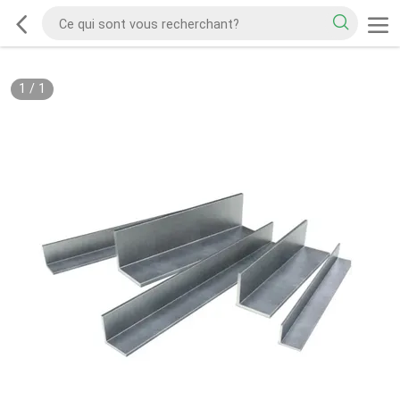
1
/
1