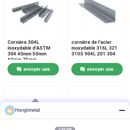
Au sujet de nous
Visite d'usine
Cornière 304L
cornière de l'acier
inoxydable d'ASTM
inoxydable 316L 321
Contrôle de qualité
304 40mm 50mm
310S 904L 201 304
60mm 75mm
envoyer une
envoyer une
Contactez-nous
demande
demande
Nouvelles
Cas
Honglimetal
bobine d'acier inoxydable
3:49 PM