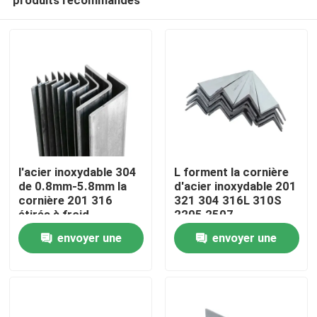
l'acier inoxydable 304
L forment la cornière
de 0.8mm-5.8mm la
d'acier inoxydable 201
cornière 201 316
321 304 316L 310S
étirés à froid
2205 2507
Maison
envoyer une
envoyer une
demande
demande
Produits
Vidéos