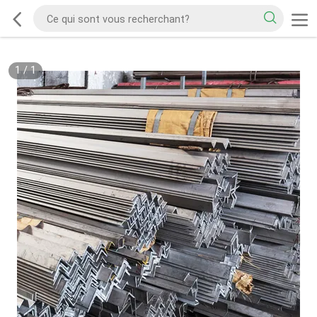
1
/
1