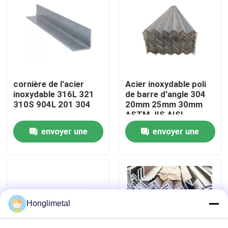
Au sujet de nous
Visite d'usine
cornière de l'acier
Acier inoxydable poli
Contrôle de qualité
inoxydable 316L 321
de barre d'angle 304
310S 904L 201 304
20mm 25mm 30mm
ASTM JIS AISI
Contactez-nous
envoyer une
envoyer une
demande
demande
Nouvelles
Cas
Honglimetal
bobine d'acier inoxydable