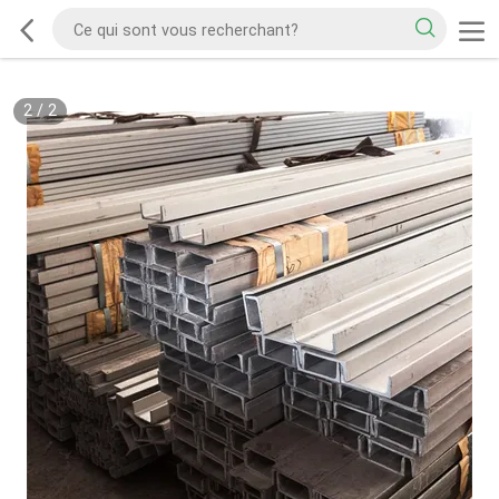
2
/
2