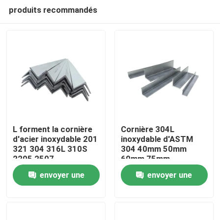
produits recommandés
L forment la cornière
Cornière 304L
d'acier inoxydable 201
inoxydable d'ASTM
321 304 316L 310S
304 40mm 50mm
Maison
2205 2507
60mm 75mm
envoyer une
envoyer une
Produits
demande
demande
Vidéos