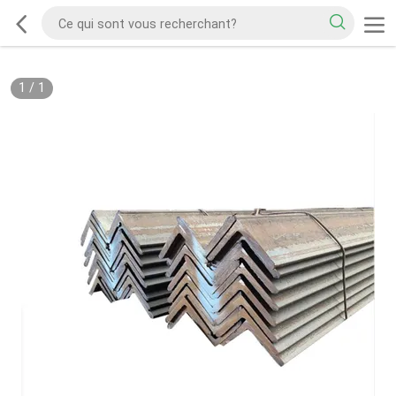
1
/
1