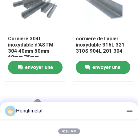
Au sujet de nous
Visite d'usine
Cornière 304L
cornière de l'acier
inoxydable d'ASTM
inoxydable 316L 321
304 40mm 50mm
310S 904L 201 304
Contrôle de qualité
60mm 75mm
envoyer une
envoyer une
Contactez-nous
demande
demande
Nouvelles
Honglimetal
Cas
4:16 AM
bobine d'acier inoxydable