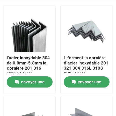
l'acier inoxydable 304
L forment la cornière
de 0.8mm-5.8mm la
d'acier inoxydable 201
cornière 201 316
321 304 316L 310S
étirés à froid
2205 2507
Maison
envoyer une
envoyer une
demande
demande
Produits
Vidéos