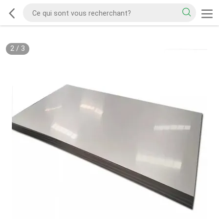
2
/
3