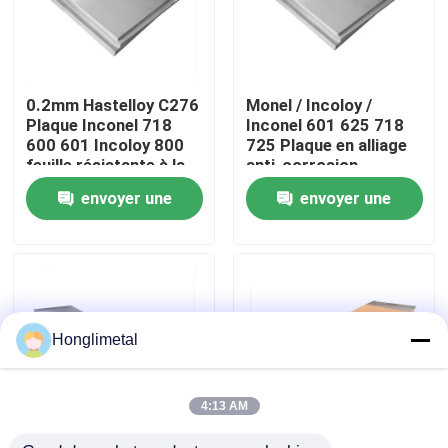
Au sujet de nous
0.2mm Hastelloy C276
Monel / Incoloy /
Visite d'usine
Plaque Inconel 718
Inconel 601 625 718
600 601 Incoloy 800
725 Plaque en alliage
feuille résistante à la
anti-corrosion
Contrôle de qualité
chaleur
envoyer une
envoyer une
demande
demande
Contactez-nous
Nouvelles
Honglimetal
Cas
4:13 AM
bobine d'acier inoxydable