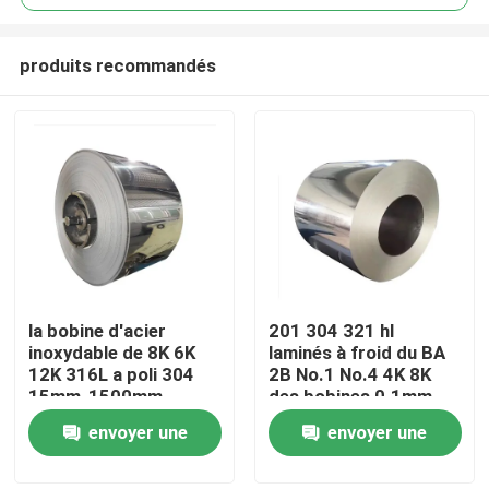
produits recommandés
la bobine d'acier
201 304 321 hl
Maison
inoxydable de 8K 6K
laminés à froid du BA
12K 316L a poli 304
2B No.1 No.4 4K 8K
15mm-1500mm
des bobines 0.1mm-
Produits
3mm d'acier
envoyer une
envoyer une
inoxydable
demande
demande
Vidéos