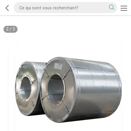
2
/
3